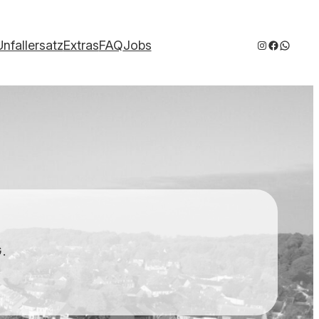
Instagram
Faceboo
WhatsA
Unfallersatz
Extras
FAQ
Jobs
.