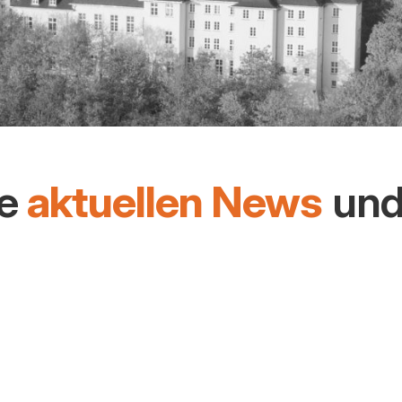
ie
aktuellen News
un